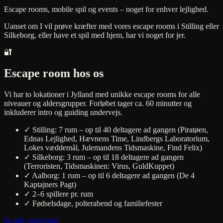
Escape rooms, mobile spil og events – noget for enhver lejlighed.
Uanset om I vil prøve kræfter med vores escape rooms i Stilling eller
Silkeborg, eller have et spil med hjem, har vi noget for jer.
🔐
Escape room hos os
Vi har to lokationer i Jylland med unikke escape rooms for alle
niveauer og aldersgrupper. Forløbet tager ca. 60 minutter og
inkluderer intro og guiding undervejs.
✓
Stilling: 7 rum – op til 40 deltagere ad gangen (Piratøen,
Ednas Lejlighed, Hævnens Time, Lindbergs Laboratorium,
Lokes væddemål, Julemandens Tidsmaskine, Find Felix)
✓
Silkeborg: 3 rum – op til 18 deltagere ad gangen
(Terroristen, Tidsmaskinen: Virus, GuldKuppet)
✓
Aalborg: 1 rum – op til 6 deltagere ad gangen (De 4
Kaptajners Pagt)
✓
2–6 spillere pr. rum
✓
Fødselsdage, polterabend og familiefester
Se alle vores rum