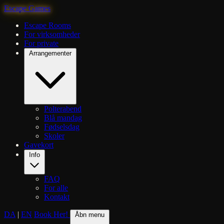
Escape Games
Escape Rooms
For virksomheder
For private
Arrangementer
Polterabend
Blå mandag
Fødselsdag
Skoler
Gavekort
Info
FAQ
For alle
Kontakt
DA
|
EN
Book Her!
Åbn menu