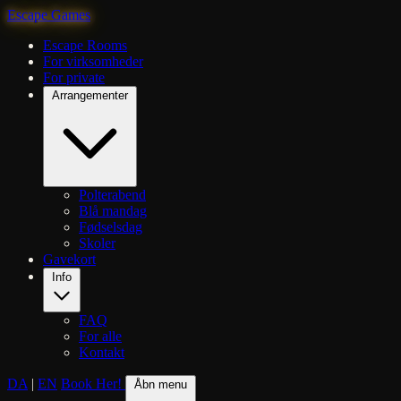
Escape Games
Escape Rooms
For virksomheder
For private
Arrangementer
Polterabend
Blå mandag
Fødselsdag
Skoler
Gavekort
Info
FAQ
For alle
Kontakt
DA
|
EN
Book Her!
Åbn menu