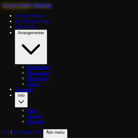
Escape Games
Silkeborg
Escape Rooms
For virksomheder
For private
Arrangementer
Polterabend
Blå mandag
Fødselsdag
Skoler
Gavekort
Info
FAQ
For alle
Kontakt
DA
|
EN
Book Her!
Åbn menu