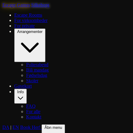
Escape Games
Silkeborg
Escape Rooms
For virksomheder
For private
Arrangementer
Polterabend
Blå mandag
Fødselsdag
Skoler
Gavekort
Info
FAQ
For alle
Kontakt
DA
|
EN
Book Her!
Åbn menu