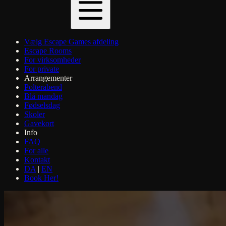
Vælg Escape Games afdeling
Escape Rooms
For virksomheder
For private
Arrangementer
Polterabend
Blå mandag
Fødselsdag
Skoler
Gavekort
Info
FAQ
For alle
Kontakt
DA
|
EN
Book Her!