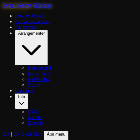
Escape Games
Silkeborg
Escape Rooms
For virksomheder
For private
Arrangementer
Polterabend
Blå mandag
Fødselsdag
Skoler
Gavekort
Info
FAQ
For alle
Kontakt
DA
|
EN
Book Her!
Åbn menu