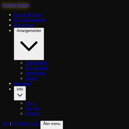
Escape Games
Escape Rooms
For virksomheder
For private
Arrangementer
Polterabend
Blå mandag
Fødselsdag
Skoler
Gavekort
Info
FAQ
For alle
Kontakt
DA
|
EN
Book Her!
Åbn menu