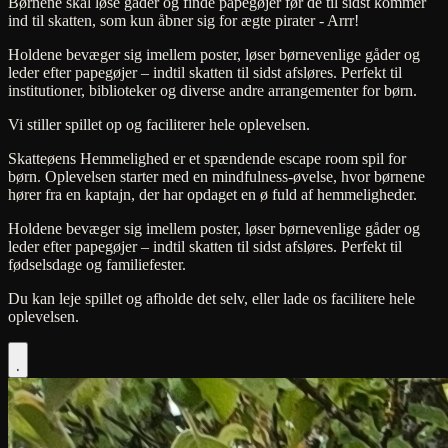
Børnene skal løse gåder og finde papegøjer før de til sidst kommer
ind til skatten, som kun åbner sig for ægte pirater - Arrr!
Holdene bevæger sig imellem poster, løser børnevenlige gåder og
leder efter papegøjer – indtil skatten til sidst afsløres. Perfekt til
institutioner, biblioteker og diverse andre arrangementer for børn.
Vi stiller spillet op og faciliterer hele oplevelsen.
Skatteøens Hemmelighed er et spændende escape room spil for
børn. Oplevelsen starter med en mindfulness-øvelse, hvor børnene
hører fra en kaptajn, der har opdaget en ø fuld af hemmeligheder.
Holdene bevæger sig imellem poster, løser børnevenlige gåder og
leder efter papegøjer – indtil skatten til sidst afsløres. Perfekt til
fødselsdage og familiefester.
Du kan leje spillet og afholde det selv, eller lade os facilitere hele
oplevelsen.