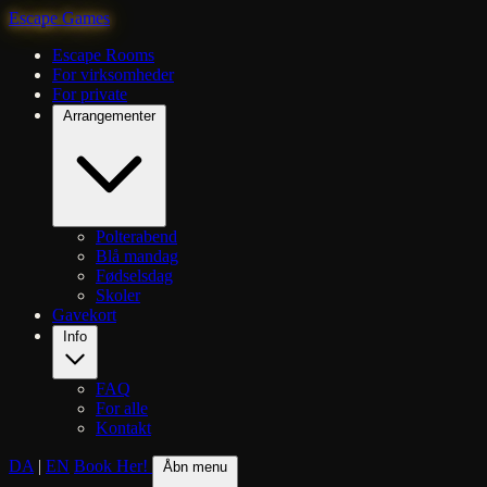
Escape Games
Escape Rooms
For virksomheder
For private
Arrangementer
Polterabend
Blå mandag
Fødselsdag
Skoler
Gavekort
Info
FAQ
For alle
Kontakt
DA
|
EN
Book Her!
Åbn menu