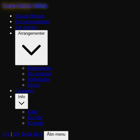
Escape Games
Stilling
Escape Rooms
For virksomheder
For private
Arrangementer
Polterabend
Blå mandag
Fødselsdag
Skoler
Gavekort
Info
FAQ
For alle
Kontakt
DA
|
EN
Book Her!
Åbn menu