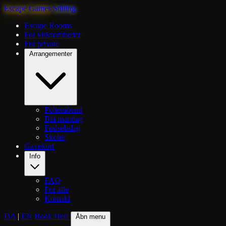
Escape Games
Stilling
Escape Rooms
For virksomheder
For private
Arrangementer
Polterabend
Blå mandag
Fødselsdag
Skoler
Gavekort
Info
FAQ
For alle
Kontakt
DA
|
EN
Book Her!
Åbn menu