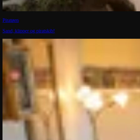
Piratøen
Sand, klipper og piratskib!