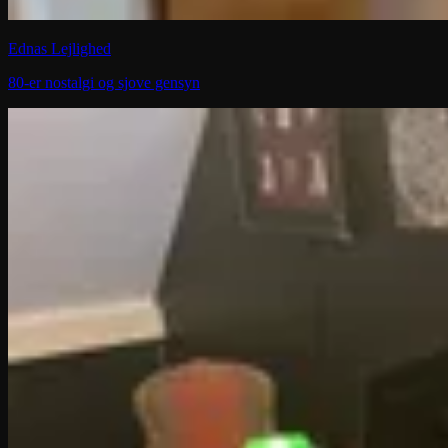
Ednas Lejlighed
80-er nostalgi og sjove gensyn