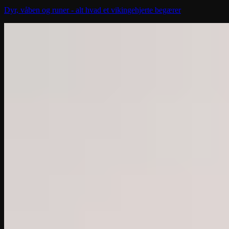
Dyr, våben og runer - alt hvad et vikingehjerte begærer