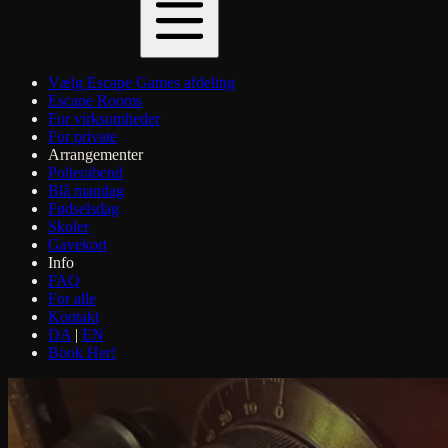
Vælg Escape Games afdeling
Escape Rooms
For virksomheder
For private
Arrangementer
Polterabend
Blå mandag
Fødselsdag
Skoler
Gavekort
Info
FAQ
For alle
Kontakt
DA
|
EN
Book Her!