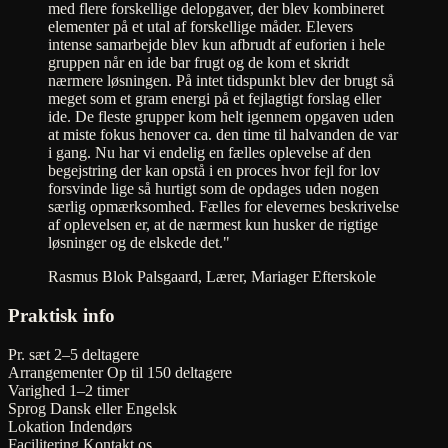
med flere forskellige delopgaver, der blev kombineret
elementer på et utal af forskellige måder. Elevers
intense samarbejde blev kun afbrudt af euforien i hele
gruppen når en ide bar frugt og de kom et skridt
nærmere løsningen. På intet tidspunkt blev der brugt så
meget som et gram energi på et fejlagtigt forslag eller
ide. De fleste grupper kom helt igennem opgaven uden
at miste fokus henover ca. den time til halvanden de var
i gang. Nu har vi endelig en fælles oplevelse af den
begejstring der kan opstå i en proces hvor fejl for lov
forsvinde lige så hurtigt som de opdages uden nogen
særlig opmærksomhed. Fælles for elevernes beskrivelse
af oplevelsen er, at de nærmest kun husker de rigtige
løsninger og de elskede det."
Rasmus Blok Palsgaard, Lærer, Mariager Efterskole
Praktisk info
Pr. sæt
2–5 deltagere
Arrangementer
Op til 150 deltagere
Varighed
1–2 timer
Sprog
Dansk eller Engelsk
Lokation
Indendørs
Facilitering
Kontakt os