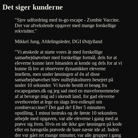
Det siger kunderne
"Sjov udfordring med to-go escape - Zombie Vaccine.
Der var afvekslende opgaver med mange forskellige
rekvisitter."
Mikkel Jung, Afdelingsleder, DGI Østjylland
"Vi ønskede at starte vores år med forskellige
samarbejdsøvelser med forskellige formål, dels for at
eleverne kunne lære hinanden at kende og dels for at vi
kunne få lov at observere dynamikker eleverne
imellem, men under løsningen af én af disse
samarbejdsøvelser blev nulfejlskulturen besejret på
under 10 sekunder. Vi havde bestilt et besøg fra
escapegames.dk og jeg sad med en mavefornemmelse
af at bevæge mig ud i ukendt land, for gad eleverne
overhovedet at lege en slags live-rollespil om
zombievacciner? Det gad de! Efter 5 minutters
opstilling, 1 minut instruks og de første 10 sekunders
arbejde med opgaven, var alle eleverne i gang med at
prøve sig frem. Hvis en ide ikke gav løsningen på kode
eller en hængelås prøvede de bare næste ide af. Inden
der var gået ret mange minutter, var alle grupper i gang