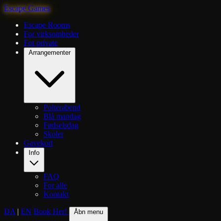
Escape Games
Escape Rooms
For virksomheder
For private
Arrangementer
Polterabend
Blå mandag
Fødselsdag
Skoler
Gavekort
Info
FAQ
For alle
Kontakt
DA
|
EN
Book Her!
Åbn menu